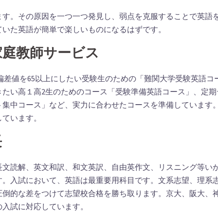
ます。その原因を一つ一つ発見し、弱点を克服することで英語
ていた英語が簡単で楽しいものになるはずです。
家庭教師サービス
偏差値を65以上にしたい受験生のための「難関大学受験英語コ
きたい高１高2生のためのコース「受験準備英語コース」、定期
ト集中コース」など、実力に合わせたコースを準備しています
しています。
長
長文読解、英文和訳、和文英訳、自由英作文、リスニング等い
す。入試において、英語は最重要用科目です。文系志望、理系
圧倒的な差をつけて志望校合格を勝ち取ります。京大、阪大、
の入試に対応しています。