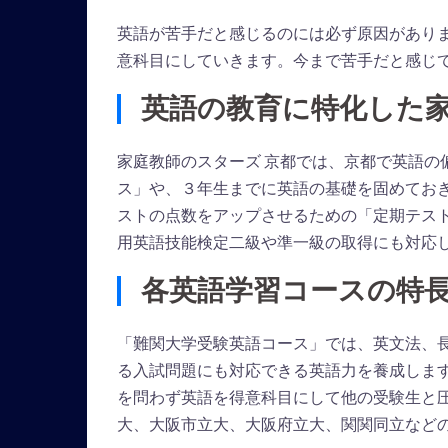
英語が苦手だと感じるのには必ず原因があり
意科目にしていきます。今まで苦手だと感じ
英語の教育に特化した
家庭教師のスターズ 京都では、京都で英語の
ス」や、３年生までに英語の基礎を固めてお
ストの点数をアップさせるための「定期テス
用英語技能検定二級や準一級の取得にも対応
各英語学習コースの特
「難関大学受験英語コース」では、英文法、
る入試問題にも対応できる英語力を養成しま
を問わず英語を得意科目にして他の受験生と
大、大阪市立大、大阪府立大、関関同立など