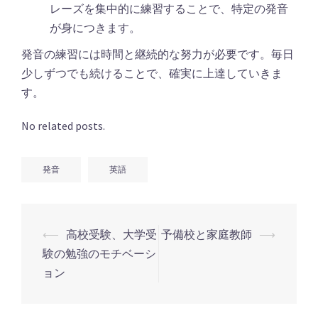
レーズを集中的に練習することで、特定の発音
が身につきます。
発音の練習には時間と継続的な努力が必要です。毎日
少しずつでも続けることで、確実に上達していきま
す。
No related posts.
発音
英語
投
⟵
高校受験、大学受
予備校と家庭教師
⟶
稿
験の勉強のモチベーシ
ナ
ョン
ビ
ゲ