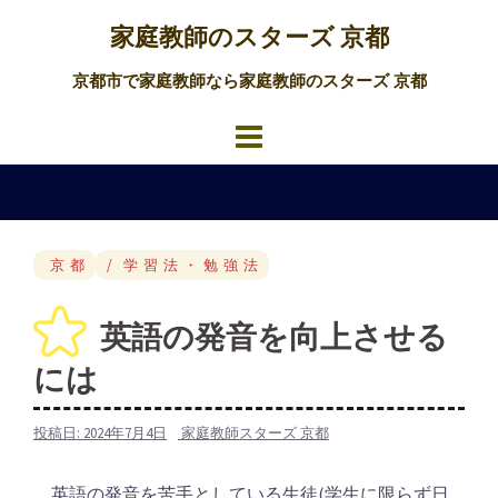
コ
家庭教師のスターズ 京都
ン
テ
京都市で家庭教師なら家庭教師のスターズ 京都
ン
ツ
へ
ス
キ
ッ
京都
学習法・勉強法
プ
英語の発音を向上させる
には
投稿日:
2024年7月4日
家庭教師スターズ 京都
英語の発音を苦手としている生徒(学生に限らず日