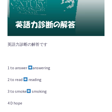
英語力診断の解答です
1 to answer
answering
2 to read
reading
3 to smoke
smoking
4 D hope