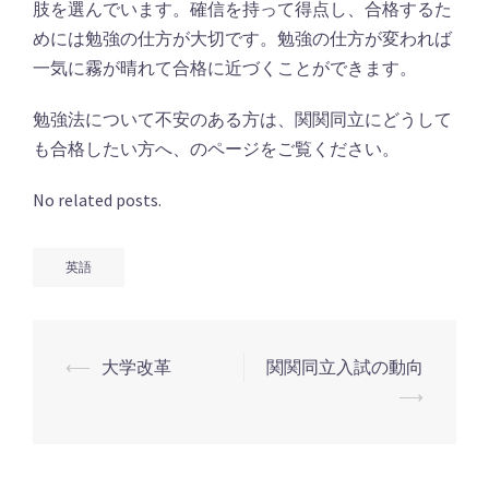
肢を選んでいます。確信を持って得点し、合格するた
めには勉強の仕方が大切です。勉強の仕方が変われば
一気に霧が晴れて合格に近づくことができます。
勉強法について不安のある方は、関関同立にどうして
も合格したい方へ、のページをご覧ください。
No related posts.
英語
投
⟵
大学改革
関関同立入試の動向
稿
⟶
ナ
ビ
ゲ