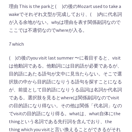
理由 This is the parkと( )の後のMozart used to take a
wakeでそれぞれ文型が完成しており、( )内に代名詞
が入る余地がない。whyは理由を表す関係副詞なので
ここでは不適切なのでwhereが入る。
7 which
( )の後のyou visit last summer 〜に着目すると、visit
は他動詞である。他動詞には目的語が必要であるが、
目的語にあたる語句が文中に見当たらない。そこで選
択肢の中から目的語になりうる語句を探すことになる
が、前提として目的語になりうる品詞は名詞か代名詞
である。選択肢を見るとwhereは関係副詞なのでvisit
の目的語になり得ない。その他は関係「代名詞」なの
でvisitの目的語になり得る。whatは、what自体にthe
thingという名詞である先行詞を含んでおり、the
thing which you visitと言い換えることができるがそれ