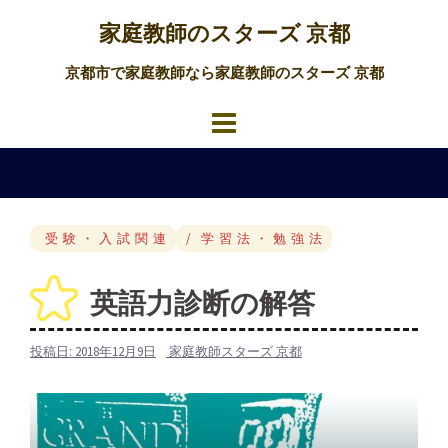
コ
家庭教師のスターズ 京都
ン
テ
京都市で家庭教師なら家庭教師のスターズ 京都
ン
ツ
へ
ス
キ
ッ
受験・入試関連
学習法・勉強法
プ
英語力診断の解答
投稿日:
2018年12月9日
家庭教師スターズ 京都